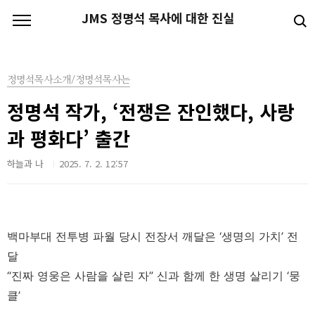
본문 바로가기
JMS 정명석 목사에 대한 진실
정명석목사소개/정명석목사는
정명석 작가, ‘전쟁은 잔인했다, 사랑
과 평화다’ 출간
하늘과 나
2025. 7. 2. 12:57
백마부대 전투병 파월 당시 전장서 깨달은 ‘생명의 가치’ 전
달
“진짜 영웅은 사람을 살린 자” 신과 함께 한 생명 살리기 ‘뭉
클’