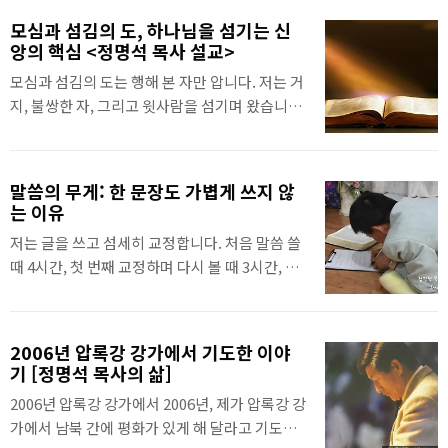
다. 기독교복음선교회(세칭 JMS) 정명석 목사의
모심과 섬김의 도, 하나님을 섬기는 신
2026년 7월 1일 수요설교 중에서#관련글[간증]
앙의 핵심 <정명석 목사 설교>
생명의 사람, 나의 전우 정명석 병장 : 정원도전쟁
모심과 섬김의 도는 행해 본 자만 압니다. 저는 거
터에서 들은 음성 사랑하라
지, 불쌍한 자, 그리고 윗사람을 섬기며 왔습니다.
군대에서도, 사회에서도, 교회 사찰하면서도 사
람들을 섬기는 도를 배웠습니다. 그러면서 이같
이 하나님을 섬겨야 한다는 도를 깨달았습니다.
말씀의 무게: 한 문장도 가볍게 쓰지 않
이를 통해 나를 구원하신 하나님, 성령, 성자, 예
는 이유
수님을 모시고 섬기는 도를 최고로 생각하고, 항
저는 글을 쓰고 섬세히 교정합니다. 처음 말씀 쓸
상 모심과 섬김의 도를 행하는 신앙을 했습니다.
때 4시간, 첫 번째 교정하며 다시 볼 때 3시간, 세
그러니 모두에게도 모심과 섬김의 도를 가르쳐
번째 볼 때 1시간이 걸립니다. 하나님, 성령이 주
왔습니다. 그같이 하나님을 섬겨야 합니다. 저는
신 말씀을자세히도 전해야 하고,오차 없이 전해
따르는 자들도 모셔 주고, 섬겨 주었습니다.이를
줘야 하고,맛이 나게 전해야 하고,정말 100% 온
통해 삼위를 모시고 섬기는 것을 더욱 깨닫고 배
2006년 압록강 강가에서 기도한 이야
전하게 전해 줘야 합니다.이같이 전해 주려고 온
웠습니다. 이같이 저는 모심과 섬김의 도를 배우
기 [정명석 목사의 삶]
갖 정성을 다합니다. 고로 듣고 정말 순종하고 행
고, 지금도 삼위와 예수님을 모시고 섬기고 삽니
2006년 압록강 강가에서 2006년, 제가 압록강 강
해야 합니다.말씀을 깨닫고 행하는 것에서 운명
다. 기독교복음선교회(세칭 JMS) 정명석 ..
가에서 남북 간에 평화가 있게 해 달라고 기도했
이 좌우되고, 축복도 좌우됩니다. 2026년 2월 15