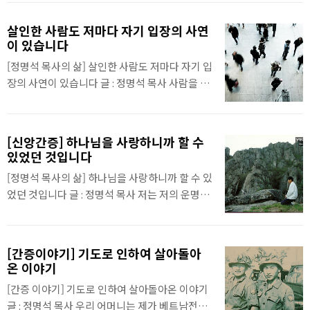
그때 세계적인 성전, 이탈리아 밀라노에 있는 두
오모 성당을 처음으로 가보게 되었습니다. 밀라
살인한 사람도 저마다 자기 입장의 사연
노 두오모 성당은 길이 157m, 너비 92m의 거대
이 있습니다
한 성당입니다. 눈으로 직접 보니 생각보다 웅장
[정명석 목사의 삶] 살인한 사람도 저마다 자기 입
하고 아름답고 신비했습니다. 성당 외각 벽과 지
장의 사연이 있습니다 글 : 정명석 목사 사람을 살
붕은 마치 서릿발 같았습니다. 역시 하나님의 구
인한 자도 저마다 자기 입장의 사연이 있습니다.
상이고 작품임을 확실하게 깨달았습니다. 이 성
한 사람을 만나게 되었습니다. 그 사람은 자기 애
당을 보고 제가 무슨 생각을 하고, 혼자 무슨 말을
인이 바람피우고 다른 남자와 관계한다고 배신감
했겠습니까? 이 성전도 아름답고 멋있고 웅장하
[신앙간증] 하나님을 사랑하니까 할 수
에 욱하고 혈기가 난다며 목을 졸라 죽인 사람이
고 신비하지만, 하나님이 이 시대 저의 고향 월명
있었던 것입니다
었습니다. 학교 다닐 때 간신히 애인을 사귀어서
동에 구상하신 자연성전이 훨씬 웅장하고 멋있고
[정명석 목사의 삶] 하나님을 사랑하니까 할 수 있
연애하는데, 제2의 남자가 돈도 잘 쓰고 잘해 주
신비하고 아름답다고 말했습니다. 그리고..
었던 것입니다 글 : 정명석 목사 저는 저의 운명을
니 자기 애인이 그 남자를 따라다녔습니다. 여자
하나님께 맡기고 열심히 뛰고 있습니다. 그러나
에게 못하게 했지만 제2의 남자가 더 잘생겨서 결
뛴다고 해서 그것을 고달픔으로 보거나, 팔자로
국 그 남자를 사랑하게 되었습니다. 남자는 여자
보지 않습니다. 저는 그것을 복으로 보고 저에게
를 뺏기고 미쳐 제정신이 아니어서 자기 애인을
[간증이야기] 기도로 인하여 살아돌아
사명을 주신 하나님께 감격하고 감사합니다. 똑
죽인 것이었습니다. 결국 이 남자는 10년이 넘은
온 이야기
같은 인생을 살면서 옛날에 뜻을 깨닫지 못했을
형을 받았습니다. 그 남자는 예수만 믿었으면 그
[간증 이야기] 기도로 인하여 살아돌아온 이야기
때는 지게목발을 두드리며 늘 산으로 돌아다니면
런 성격이 없었는데 못 믿은 죄다 하며 지금..
글 : 정명석 목사 우리 어머니는 제가 베트남전쟁