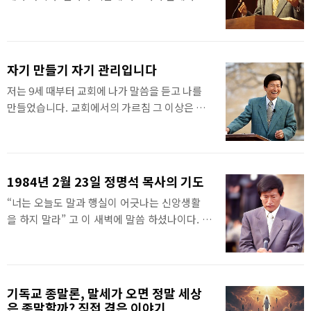
자들을 보면서 이야기를 했습니다. 그때는 썰물..
수님은 제가 17~18살 때 “사람이 무엇을 얼마나
것을 알게 되었습니다. 2차 파월 후 다시 기도하
맛있게 먹고 사느냐가 문제가 아니다. 얼마나 의
니 계속 전투를 했는데도 한국으로 귀국할 때까
롭게 사느냐가 문제다.” 가르쳐 주셨습니다. 그리
지 1년 동안 내가 속한 부대에서는 한 사람도 죽
고 이 말씀대로 일생을 살게 하셨습니다.영이 잘
지 않았습니다. 베트남 전쟁에 참전하며 전투할
자기 만들기 자기 관리입니다
되니 육도 잘되게 해 주셨습니다. 기독교복음선
때는 저를 위해, 부대를 위해, 베트남을 위해 기도
저는 9세 때부터 교회에 나가 말씀을 듣고 나를
교회(세칭 JMS) 정명석 목사의 2025년 10월 26
할 수밖에 없었습니다. 그러나 1차 임무를 마치고
만들었습니다. 교회에서의 가르침 그 이상은 산
일 주일설교 중에서
한국으로 돌아와 전투를 안 하니 기도를 하지 ..
에 가서 기도하며 깨달았습니다. 15세부터는 내
가 나 자신을 스스로 고치고 만들었습니다. 이때
예수님이 선생 되어 성경을 가르쳐 주시어 조건
을 세우면서 배웠습니다. 나를 닦고 고치고, 후
1984년 2월 23일 정명석 목사의 기도
에 배운 말씀을 실습하면서 더욱 만들었습니다.
“너는 오늘도 말과 행실이 어긋나는 신앙생활
노방전도하고 다니며 가난하고 불쌍한 자, 병들
을 하지 말라” 고 이 새벽에 말씀 하셨나이다. 하
어 고통 받는 자, 귀신 들린 자들도 고쳐 주었습니
늘 아버지와 이웃의 심정 답답함을 깨달으라
다. 그러면서 저들을 통해서도 영적 육적으로 배
고 심정의 세계를 가르쳐 주셨나이다. 내
우고, 고치면서 만들었습니다. 자기를 볼 줄 알아
가 더 바쁘고 활동이 전보다 더함은, 내가 다스
야 그를 통해 남도 볼 줄 압니다. 남을 볼 줄 알
려야 할 주관권이 보다 더 커지는 연고로소이
면 그를 거울삼아 자기도 볼 줄 압니다. 위 내
기독교 종말론, 말세가 오면 정말 세상
다. 이것은 주께서 주신 큰 분복이며, 모든 자들
은 종말할까? 직접 겪은 이야기
용은 기독교복음선교회(세칭 JMS) 정명석 목사