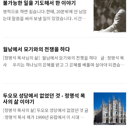
불가능한 일을 기도해서 한 이야기
도 특별한 것이 없는, 지식에 속한 가르침이고, 인생들이 크면서 다 알
영적으로 하면 쉽습니다.한때, 20분밖에 안 남았
게 될 일반적인 가르침입니다. 저마다 자기를 따르고 섬기라고 각종 것
는데 말씀을 써서 보낼 일이 있었습니다. 시간적
들을 가르치며, 자기를 스승이라 하고 있습니다. 가르치는 선생과 스승
으로 불가능하여 '안 되겠다.' 생각하고 기도했습
은 맞는데, 그 가르침은 한낱 ‘지식’과 ‘상식’에 불과합니다. 그러므로
니다. 그때 성령께서 말씀하시기를"나는 영이니,
그 가르침으로는 인생을 제대로! 살 수가 없고, 멋있게 아름답게 신비하
나를 앞세우고 해라." 하시어 20분 동안 말씀을
게! 살 수가 없습니다..
써서 보냈습니다.수천 명이 그 말씀을 듣고, 섭리
월남에서 모기와의 전쟁을 하다
사 행사를 하게 되었습니다.
[정명석 목사님의 삶] 월남에서 모기와의 전쟁을 하다 글 : 정명석 목
사 우리는 하나님의 은혜를 받고 그 은혜를 베풀며 살아야 되겠습니
다. 그래야 그 은혜를 받을 수가 있는 것입니다. 사람에게 은혜를 베풀
어야 은혜를 받을 수가 있는 것입니다. 한 번은 월남에서 야간 작전을
나갔을 때입니다. 늪지대에 엄청난 모기떼들이 달을 가릴 정도로 모여
들어 날아 들어와 병사들의 피를 빨아 먹었습니다. 초열흘 달이 떠서
두오모 성당에서 없었던 것 - 정명석 목
비추는데, 제가 근무를 서는 곳에서 13-14미터 떨어진 곳에서 총을 떨
사의 삶 이야기
그덕 거리는 소리가 들려서 살살 기어가보니, 선임하사 전령이 자살을
[정명석 목사의 삶] 두오모 성당에서 없었던 것 글
시도하고 있었습니다. 왜 그러냐고 물으니, 너무 모기가 물어서 괴롭다
: 정명석 목사 제가 1999년 유럽에서 이 시대 복음
고 하며 이렇게 사느니, 죽는 것이 낫다고 했습니다. 가만히 살펴보니,
을 전하며 문화 교류를 하며 뜻을 펼 때였습니다.
총을 ..