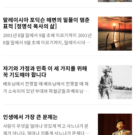
던 때가 생각납니다. 그때 주님께 기도하고 하나
일 글 : 기독교복음선교회(세칭 JMS) 정명석 목
님께 기도하기를 ‘아무리 나의 원수들이 무고히
사
나를 괴롭히며 다윗을 무고히 쫓았듯이 나를 쫓
말레이시아 포딕슨 해변의 밀물이 멈춘
아다녀도 참고, 지금껏 10년 가까이 주님의 말씀
표적 [정명석 목사의 삶]
대로 기도해 주고 참았습니다.’ 했습니다. 고로 내
2001년 8월 말에서 9월 초에 이르기까지 2001년
가 가는 곳에는 그동안 평화가 있었습니다.그 같
8월 말에서 9월 초에 이르기까지, 말레이시아 포
은 조건을 세운 자가 기도하면 하나님과 주님께
딕슨 해변에 각국의 섭리인들이 모여 세계 수련
서 그 기도를 들어주신다고 하셨으니, 우리 민족
회를 했습니다. 이때 포딕슨 해변은 쓰레기들이
과 북한이 서로 화목하게 살게 해 달라고 기도했
너무 많아서 많이 더러운 해변이었습니다. 저는
습니다. 압록강의 끊어진 다리를 보며 꼭 열차도
자기와 가정과 민족 이 세 가지를 위해
제자들과 함께 3일 동안 해변가의 쓰레기들을 주
다니고 서로 왕래하게 해 달라고 기도했습니다.
꼭 기도해야 합니다
우며 깨끗이 청소하며 정결하게 했습니다. 하나
그때 주님은 “네가 이 기도를 하도록 이곳을 잠깐
베트남에서 전쟁할 때 베트남에서 전쟁할 때 제
님이 오신다며, 오물 하나 없이 깨끗하게 청소했
거치게 한 것이다.” 하셨습니다. “..
가 소속되어 있던 부대와 파월군들과 베트남 민
습니다.그러다 마지막 날이던 9월 10일에는 바닷
족을 위해 늘 기도했습니다. 제가 베트남에서 한
가 한 장소에 자리를 잡고 이야기를 시작했습니
국에 돌아오고 기도하지 않으니 내가 속해 있었
다. 그때는 수련회에 참여한 자들 전체가 모이지
던 부대에 엄청난 생명의 손실이 있었습니다. 기
않았고, 어디를 가든지 저를 바짝 따른 자들이 모
인생에서 가장 큰 문제는
도할 때는 몰랐지만 그 후에 기도하지 않음으로
여 있었습니다. 그때 이들을 바닷가에 앉혔고, 저
사람이 무엇을 얼마나 맛있게 먹고 사느냐가 문
생명의 손실이 발생하는 것을 보고, 그때 기도하
는 바다를 등지고 보다 바다 가까운 곳에 앉아 제
제가 아니다. 얼마나 의롭게 사느냐가 문제다 예
여 생명의 손실이 없었고 모든 것이 잘되었다는