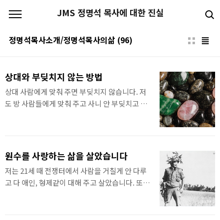
본문 바로가기
JMS 정명석 목사에 대한 진실
정명석목사소개/정명석목사의삶
(96)
상대와 부딪치지 않는 방법
상대 사람에게 맞춰 주면 부딪치지 않습니다. 저
도 방 사람들에게 맞춰 주고 사니 안 부딪치고 삽
니다. 자기가 희생하면 상대도 녹아집니다. 자기
마음도 이같이 하면서 닦아집니다. 그러면서 자
기 마음을 고치는 것입니다. 이때 최고 고쳐집니
다. 모두 이같이 살아야 화목합니다. 기독교복음
원수를 사랑하는 삶을 살았습니다
선교회(세칭 JMS) 정명석 목사의 2026년 7월 1
저는 21세 때 전쟁터에서 사람을 거칠게 안 다루
일 수요설교 중에서
고 다 애인, 형제같이 대해 주고 살았습니다. 또
섭리역사 49년 동안 원수도 사랑하며 살았습니
다. 저는 늘 하나님께 원수를 위해 기도해 왔습니
다. 원수들이 죽는 데 처했을 때 늘 살려 줬습니