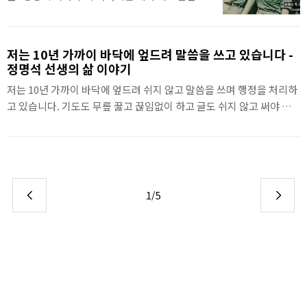
서 누구를 위해서 살지 못하고 겨우 저만을 위해
에 파병되었을 때 눈이 오나, 비가 오나 새벽마다
살았습니다. 나무를 해다 주면 어머니가 밥해주
늘 죽지 말고 털끝도 상하지 않고 살아 돌아오라
어서 그것을 먹고 끝난 것입니다. 그것은 저만을
고 조건 기도를 다녔답니다.그리고 둘째 형 정광
위해서 산 것입니다. 나무를 해온 것이 남에게 유
저는 10년 가까이 바닥에 엎드려 말씀을 쓰고 있습니다 -
석 목사는 겨울에 눈이 쌓여 있는데도 극기봉까
익이 되겠습니까? 밭을 갈아서 농사지어서 먹고
정명석 선생의 삶 이야기
지 가서 동생이 베트남 전쟁터에서 꼭 살아 오게
산 것이 남에게 유익이 되었겠습니까? 제가 이 골
저는 10년 가까이 바닥에 엎드려 쉬지 않고 말씀을 쓰며 행정을 처리하
해 달라고 특별 조건을 세우며 기도해 줬다고 합
짝을 빠져나가기 전까지는 누가 제 유익을 봤다
고 있습니다. 기도도 무릎 꿇고 끊임없이 하고 글도 쉬지 않고 써야 하
니다. 어머니가 말씀해 주셔서 알았습니다. 날마
는 ..
니 매일 땀이 나고, 무릎에는 굳은살이 박히고,다리는 굳어서 저리고 아
다 총알이 빗발치는 죽음의 위험을 이기고 건강
프지만, 힘이 안 듭니다. 왜일까요? 힘들어도 삼위와 대화하고 진리로
하게 살아 돌아오라고 눈이 무릎까지 쌓인 극기
생명을 살리니,마음이 흥분되어 좋고 기뻐서 마음 천국, 삶의 천국입니
봉에 가서 신발 벗고 맨발로 기도했답니다. 이같
다. 위 내용은 기독교복음선교회(세칭 JMS) 정명석 목사의 2016년 4
이 기도하니 꼭 살아 오게 해 달라고 기도했답니
월 6일 수요설교 중 일부분입니다.
다. 신을 벗어 놓은 이유는 혹시 개오지나 호랑이
1/5
가 자기를 물어 가면 신발을 보고 시체를 찾으라
고 그렇게..