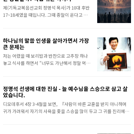
에게 희망과 소망임을 깨닫나이다. 만
의 2025년 4월 설교 중 일부분입니다.
제(기독교복음선교회 정명석 목사)가 10대 후반
일 내 할 일과 활동이 점점 작아지고 줄어든다
17~18세였을 때입니다. 그때 종말이 온다고 믿는
면 내 소망과 분복이 그만큼 줄어버린 까닭이나
자나 안 믿는 자나 모두 잔치했습니다. 말세 때 종
이다. 내 육신이 주야에 쑤시고 또 육신의 피곤함
말이 온다고 좋아하며 마을 사람들이 돼지 잡고
이 파도처럼 밀려와도 이에 더욱 주께서 치료하
닭 잡고 잔치했습니다. 그래도 저는 그것이 아니
심이 컸고 위로자가 더욱 많았나이다. 내 고달픔
하나님의 말씀 인생을 살아가면서 가장
라고 하며 배고파도 석막리에 가서 거짓된 음식
큰 문제는
과 고통을 나홀로 겪은 적이 있나 생각해 봐
을 안 먹었습니다. 영적 거짓된 음식, 비진리를 먹
도 손넓이만큼도 찾을 길이 없나이다. 주께
저는 어렸을 때 보리밥과 반찬으로 고추장 하나
으면 꼭 죽는데도 먹고 죽는다는 것을 모르면 소
서 그 어느 좋은 것도 나에게 아끼지를 아니하셨
놓고 식사를 하면서 “너무도 가난해서 정말 먹을
경입니다. 그날 저는 잔치에 가지 않고 나무하러
나이다..
것이 너무도 없다.” 고 식(食)기도 때 말하였습니
산에 갔습니다.때는 여름이었습니다. 소나무에
다. 그때 하나님도, 성령도, 예수님도 말씀하셨습
송충이가 너무 많았습니다. 제가 이날 간 산의 주
니다. “사람이 얼마나 맛있게 먹고 사느냐가 문제
인은 평소 자기 산에서는 나무를 못 하게 했습니
정명석 선생에 대한 진실 - 늘 예수님을 스승으로 삼고 살
가 아니고 얼마나 선하게 사느냐가 문제다.” 하셨
다. 이날은 제가 저기 집 뒤에서 나무해 가도 되냐
았습니다.
습니다. 그때부터 먹는 것보다 선하게 사는 것을
고 하니 그 주인은 말세라 모두 죽을 테니 다 베 가
디모데후서 4장 3-4절을 보면, 『사람이 바른 교훈을 받지 아니하며
생명시하고 하나님의 뜻을 이루며 살았습니
라고 했습니다. 저는 ‘잘 됐다.’ 하..
귀가 가려워서 자기의 사욕을 좇을 스승을 많이 두고 그 귀를 진리에서
다. 위 설교는 기독교복음선교회(세칭 JMS) 정
돌이켜 허탄한 이야기를 좇으리라』했습니다. 이 세상에는 인생을 그
명석 목사의 2024년 6월 설교 중 일부분입니다.
릇되게 가르치는 스승, 자기 중심으로 가르치는 스승들이 너무 많습니
다.혹은 잘 가르친다 해도 지극히 인간에게 해당되는 가르침이고, 배워