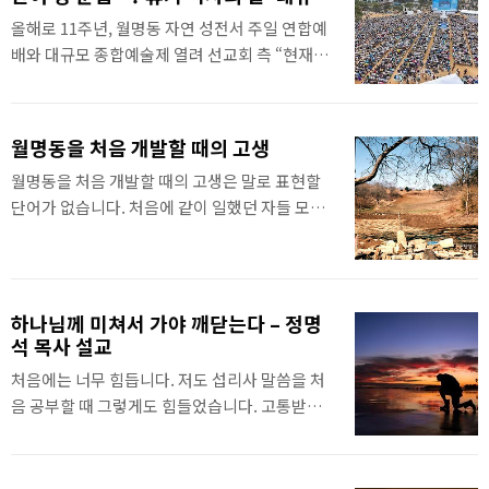
포대 잡아 놓고서 이렇게 세워 놨죠. 그런데 밤에
행사 개최
올해로 11주년, 월명동 자연 성전서 주일 연합예
졸려서 새벽 1시나 2시 즈음에 냉수 목욕을 하러
배와 대규모 종합예술제 열려 선교회 측 “현재도
갔는데, 냉수 목욕을 다 할 때까지도 비료 포대 안
영 휴거는 진행 중…. 신앙공동체로서 역할 이어
에서 뽀스락뽀스락거리기에 플래시를 비춰 보며
나갈 것” 기독교복음선교회는 선교회의 주요 절
가만히 쳐다보니까, 잡아다 넣은 개구리 중 다른
기인 ‘휴거 역사의 날’을 맞아 지난 15일과 16일
놈들은 다가오는 죽음을 모른 채 밖으로 나오는
월명동을 처음 개발할 때의 고생
이틀간 충남 금산군에 있는 월명동 자연 성전에
것을 다 포기하고 자는데, 그중 한 마리가 밖으로
월명동을 처음 개발할 때의 고생은 말로 표현할
서 대규모 행사를 개최했다. 선교회는 2015년 3
나오려고 폴짝폴짝 뛰었습니다. ..
단어가 없습니다. 처음에 같이 일했던 자들 모두
월 16일 ‘영 휴거’를 기념하며 해당 행사를 매년
그러했습니다. 월명동은 개발해 놓아도 수입이
이어오고 있으며, 올해로 11주년을 맞았다. 올해
있는 것이 아닙니다. 공원같이 돈을 받고 쓰게 해
는 16일이 평일인 점을 고려해 학생과 직장인이
주는 사업을 위해서 지은 곳도 아니고, 돈 받고 구
참여할 수 있도록 하루 앞당겨 진행됐다. 15일 행
경시키는 관광지도 아닙니다. 하나님 성전입니
사장에는 쌀쌀한 날씨에 이슬비가 내리기도 했으
하나님께 미쳐서 가야 깨닫는다 – 정명
다. 기독교복음선교회(JMS) 정명석 목사의
나 바람이 불며 멈추었다. 참석자들은 자리를 지
석 목사 설교
2026년 3월 1일 주일설교 중에서
키며 행사에 집중했다. 78개국 5만여 명 참여…
처음에는 너무 힘듭니다. 저도 섭리사 말씀을 처
온라인 포함 수십만 명 동참 ..
음 공부할 때 그렇게도 힘들었습니다. 고통받으
며‘이렇게 함이 정상인가? 내가 혼자 몸부림, 발
버둥 치는 행위인가?’하며 기도했습니다. 그래도
“너 정상이다.” 말해 주는 자가 없었습니다. 제가