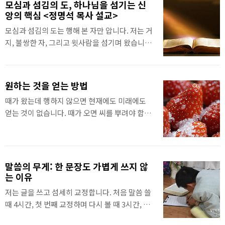
모심과 섬김의 도, 하나님을 섬기는 신
터득해서 깨닫고 가야 했습니다. 정말 하나님께
앙의 핵심 <정명석 목사 설교>
미쳐서 했습니다.미쳐서 고생하며 강을 건너와서
모심과 섬김의 도는 행해 본 자만 압니다. 저는 거
야 미쳤다는 것을 깨닫고 알았습니다. 그러니 미
지, 불쌍한 자, 그리고 윗사람을 섬기며 왔습니다.
친 자를 잘 알고 고쳐 줍니다.미쳤다는 것은 목적
군대에서도, 사회에서도, 교회 사찰하면서도 사
지까지 간 것을 ‘미쳤다.’라고 합니다. 목적지까지
람들을 섬기는 도를 배웠습니다. 그러면서 이같
못 간 것은 ‘미처 못 갔다.’라고 합니다.지금도 늘
이 하나님을 섬겨야 한다는 도를 깨달았습니다.
우울증 환자와 미친 자들을 위해 기도해 줍니다.
원하는 것을 얻는 방법
이를 통해 나를 구원하신 하나님, 성령, 성자, 예
또, 정상인 자도 놀지 말고 어서 지금 본정신으로
때가 왔는데 행하지 않으면 현재에도 미래에도
수님을 모시고 섬기는 도를 최고로 생각하고, 항
뛰고 달리라고 기도해 줍니다.말씀을 듣고 교육
얻는 것이 없습니다. 때가 오면 씨를 뿌려야 합니
상 모심과 섬김의 도를 행하는 신앙을 했습니다.
을 받아야 합니다. 글 : 기독교복음..
다. 이후에는 가꾸기만 하면, 거둡니다. 기독교복
그러니 모두에게도 모심과 섬김의 도를 가르쳐
음선교회(세칭 JMS) 정명석 목사의 2026년 3월
왔습니다. 그같이 하나님을 섬겨야 합니다. 저는
4일 수요설교 중에서
따르는 자들도 모셔 주고, 섬겨 주었습니다.이를
통해 삼위를 모시고 섬기는 것을 더욱 깨닫고 배
말씀의 무게: 한 문장도 가볍게 쓰지 않
웠습니다. 이같이 저는 모심과 섬김의 도를 배우
는 이유
고, 지금도 삼위와 예수님을 모시고 섬기고 삽니
저는 글을 쓰고 섬세히 교정합니다. 처음 말씀 쓸
다. 기독교복음선교회(세칭 JMS) 정명석 ..
때 4시간, 첫 번째 교정하며 다시 볼 때 3시간, 세
번째 볼 때 1시간이 걸립니다. 하나님, 성령이 주