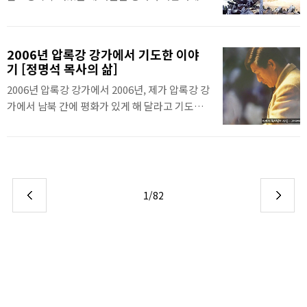
출생1966년육군 제9보병사단 입대1966년 8월
생각했었습니다. 꼭 무너뜨려야 하나? 아니 내가
베트남 전쟁 1차 참전1968년 2월베트남 전쟁 2
잘못해서 무너졌구나 생각했습니다. 여러분도 생
차 참전1969년 9월화랑무공 훈장, 인헌 훈장 등 4
각대로 안되어 좌절되고 무너지는 것이 있을 것
개 훈장 수여 (자세히보기)1981년 3월MS선교회
2006년 압록강 강가에서 기도한 이야
입니다. 저 돌조경이 무너졌을 때, 애들이 어떻게
기 [정명석 목사의 삶]
창설(대표 취임), 애천교회 창립1..
나를 대해야 할지 모르더라구요... 밥도 안 먹고
2006년 압록강 강가에서 2006년, 제가 압록강 강
그러니까.그 때 "이 돌은 비록 무너졌어도 내 마
가에서 남북 간에 평화가 있게 해 달라고 기도했
음은 안 무너졌으니까 상관 없다. 내(정명석 목
던 때가 생각납니다. 그때 주님께 기도하고 하나
사)가 또 쌓지 백번을 무너져도 하나님의 뜻이라
님께 기도하기를 ‘아무리 나의 원수들이 무고히
면 기어코 또 쌓을 것이다." 했습니다. - 정명석 목
나를 괴롭히며 다윗을 무고히 쫓았듯이 나를 쫓
사의 이단에 대한 설교- 돌은 무너졌어도 내 마음
아다녀도 참고, 지금껏 10년 가까이 주님의 말씀
은 무너지지 않았다- 이단이란 무엇인가?- 정명
대로 기도해 주고 참았습니다.’ 했습니다. 고로 내
석 목사의 삶- 하나님을 중심하는 신앙
1/82
가 가는 곳에는 그동안 평화가 있었습니다.그 같
은 조건을 세운 자가 기도하면 하나님과 주님께
서 그 기도를 들어주신다고 하셨으니, 우리 민족
과 북한이 서로 화목하게 살게 해 달라고 기도했
습니다. 압록강의 끊어진 다리를 보며 꼭 열차도
다니고 서로 왕래하게 해 달라고 기도했습니다.
그때 주님은 “네가 이 기도를 하도록 이곳을 잠깐