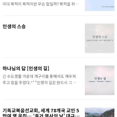
이다 목적이 목적이란 무슨 말일까? 목적을 위해
서 간다 그거에요 우리가 창피한 일을 당해도 어
려운 일을 당해도 문제는 목적을 달성하면 되지
않느냐 꼭 그렇게 안 해도 다른 길로 와서도 목적
인생의 스승
을 달성시키면 되지 않느냐 저도 72년도인가 저
경기도 광주 가서 수도생활 할 때인데 겨울철 추
워서 죽겠어 올 겨울은 너무 추워서 아무래도 얼
어 죽겠다 지가 옷이 없는데 얼어죽지. 반소매 하
나 입었거든 하도 빨아서 바래서 색깔이 변해 버
렸어요. 그것을 겨울에 입고 다녔어요. 교인들은
다 양복 입고 다니고 코트 입고 다녔는데 나는 이
하나님의 답 [인생의 길]
거 입고 다녔어 "아니 안 춥냐고 미쳤냐고" "아니
긴 수도생활 가운데 개구리를 통해서도 깨우쳐
내가 어디 사냐고 내가 어디 사냐고?" "금산 살지
주고 힘을 주었다.*¹ “인생의 길은 반드시 그 가야
않냐고" "인삼을 하도 많이 ..
할 길이 있어요. 하나님이 원하시는 뜻이 있다는
것입니다. 어떻게 살까? 어떻게 사나? 하나님이
이렇게 살라는 프로그램을 주면, 그 길을 살 때 이
상적인 삶이 오는 것입니다. 시골에 가면 비료를
기독교복음선교회, 세계 78개국 교인 5
담는 두꺼운 비닐 포대가 있습니다. 개구리를 반
만여 명 운집….‘휴거 역사의 날’ 대규모