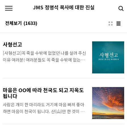
본문 바로가기
JMS 정명석 목사에 대한 진실
전체보기
(1633)
사형선고
[사형선고]꼭 죽을 수밖에 없었던 나를 살려 주신
이유 여러분! 여러분들도 꼭 죽을 수밖에 없는데
살려줬거든.오늘 또 살릴려고 "오라." 여러분들
오게 했습니다. 교회 나오도록.여기 있는 이 사람
도 선고를 받았다니까. 왜요?그렇게 잘못한 게 있
었습니다. 하나님 말씀을 불복종해서 신앙적으로
마음은 OO에 따라 천국도 되고 지옥도
선고를 받았어요. 신앙적으로.하나님이 가지 말
됩니다
라는 길을 가니까 보호해 줄 것을 안 보호해줬어
사람은 개미 한 마리라도 거기에 마음 빠져 좋아
요.안 보호해주니까 내가 그냥 떨어져 버렸잖아.
하면 마음이 천국이 됩니다. 산(山)만 한 것이 있
그러니까 뇌 다쳐서 의사가 30분 내에 죽는다고
어도 좋아하지 않으면 마음이 지옥이 됩니다. 이
그러더라고 (예수님께)살려 달라 그랬어요참~ 많
는 마음 따라 좌우된다. 함입니다. 마음은 인식에