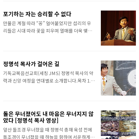
신 말씀을자세히도 전해야 하고,오차 없이 전해
줘야 하고,맛이 나게 전해야 하고,정말 100% 온
포기하는 자는 승리할 수 없다
전하게 전해 줘야 합니다.이같이 전해 주려고 온
만물은 계절 따라 “꽁” 얼어붙었지만 섭리의 우
갖 정성을 다합니다. 고로 듣고 정말 순종하고 행
리들은 시대 따라 꽃을 피우며 열매를 더욱 맺어
해야 합니다.말씀을 깨닫고 행하는 것에서 운명
야 할 때이다. 만물은 얼어붙었지만 우리들의 마
이 좌우되고, 축복도 좌우됩니다. 2026년 2월 15
음은 얼어붙지 않았다. 뜨거운 마음과 실천은 더
일 글 : 기독교복음선교회(세칭 JMS) 정명석 목
욱 불이 되어 사명에 불탈 뿐이다. 하나님은 '불의
사
(不義)'를 소멸하고 '죄(罪)와 부정(不正)'을 소
정명석 목사가 걸어온 길
멸하시는 존재이시다. 선과 악은 같이 존재하는
기독교복음선교회(세칭 JMS) 정명석 목사의 약
것 같아도 악한 자는 소멸되고 끝까지 존재하지
력과 신앙 여정을 연대별로 소개합니다.목차 1.
못한다. 악인은 의인의 회중에 들지 못하고 죄와
개요 2. 걸어온 길 3. 출생 - 10대 4. 20대 5. 30대
함께 하나님의 심판의 바람에 날아가고 만다. 그
6. 복음의 시작 7. 1990 - 1998 8. 해외선교 9.
러나 선에 속한 자들은 누구든지 하나님께 속한
2018년 - 10. 설교 영상 개요 정명석 목사는 기독
자인 고로 영영하다. 자기에게 주신 하늘의 기회
교복음선교회의 총회장이며, 충청남도 금산군에
는 비가 온 듯 바람이 불 듯 실천해야 된다. 무능하
돌은 무너졌어도 내 마음은 무너지지 않
소재한 월명동 수련원의 창립자, 시인이기도 하
았다 [정명석 목사 영상]
게 되면 기회를 놓치게 되어 더욱 힘든 경지에 빠
다. 정명석 목사가 걸어온 길1945년전라북도 금
지게 된다. 시험에 들지 않게 모두 기도하고..
앞산 돌조경 무너졌을 때 정명석 총재 육성 전에
산군(현 충남 금산군) 진산면 석막리 월명동에서
돌조경이 무너졌을 때 하늘을 향하여 서운하게도