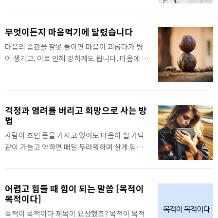
다. 저는 늘 하나님께 원수를 위해 기도해 왔습니
다. 원수들이 죽는 데 처했을 때 늘 살려 줬습니
다. 기독교복음선교회(세칭 JMS) 정명석 목사의
무엇이든지 마음먹기에 달렸습니다
2026년 7월 1일 수요설교 중에서#관련글[간증]
마음의 습관을 잘못 들이면 마음이 괴롭다가 병
생명의 사람, 나의 전우 정명석 병장 : 정원도전쟁
이 생기고, 이로 인해 망하게도 됩니다. 마음에 병
터에서 들은 음성 사랑하라
이 오면 육신도 병이 생깁니다. 무엇이든 마음먹
기에 달렸습니다. 마음으로 몸도 치료됩니다. 마
음이 믿어야 병도 낫습니다. 고로 성경에서는 “무
릇 마음을 지켜라.” 했습니다. (잠 4:23) “무릇 지
걱정과 염려를 버리고 희망으로 사는 방
킬만한 것보다 더욱 네 마음을 지키라 생명의 근
법
원이 이에서 남이니라” 마음에 오직 하나님 말씀
사람이 초인 몸을 가지고 있어도 마음이 실 가닥
을 지니고, 마음에서 말씀이 떠나지 않아야 합니
같이 가늘고 약하면 매일 두려워하며 살게 됩니
다. 기독교복음선교회(세칭 JMS) 정명석 목사의
다. 마음 따라 천국의 삶도 되고, 지옥의 삶도 됩
주일설교 중
니다. 마음이 전심으로 하나님을 사랑하고 의지
하며 굳건해야 합니다. 그래야 잡생각, 헛생각 안
어렵고 힘들 때 힘이 되는 말씀 [목적이
하고, 걱정과 염려를 버리고 희망으로 살아갑니
목적이다]
다. 기독교복음선교회(세칭 JMS) 정명석 목사의
목적이 목적이다 제목이 요상했죠? 목적이 목적
2026년 6월 28일 주일설교 중에서