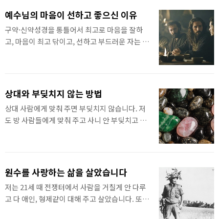
이 살려줬다. 월남에서 죽을 고비 수십 번 이상 살
따라 천국도 되고, 지옥도 됩니다. 기독교복음선
려주고 평소 가운데 산에 가서 기도할 때도 살려
예수님의 마음이 선하고 좋으신 이유
교회(세칭 JMS) 정명석 목사의 2026년 7월 5일
주고 계속 살려달라고만 하면 어떡하냐? 살려주
구약·신약성경을 통틀어서 최고로 마음을 잘하
주일설교 중에서
면 뭘 해야지.그래서 예수님께 쇼부를 봤잖아.나..
고, 마음이 최고 닦이고, 선하고 부드러운 자는 예
수님 한 분입니다. 예수님이 왜 그리 마음이 선하
고 좋으실까 연구해 보았습니다. 구약인들은 종
으로서 강한 율법에 해당하는 마음이었고, 예수
님은 4000년 만에 처음 하나님 아들로서 오신 분
상대와 부딪치지 않는 방법
입니다. 그러니 예수님은 마음이 최고 선하고, 부
상대 사람에게 맞춰 주면 부딪치지 않습니다. 저
드러우시고, 그 누구와도 비교할 수 없이 좋으셨
도 방 사람들에게 맞춰 주고 사니 안 부딪치고 삽
던 것입니다. 아들로 인해 아버지 하나님의 마음
니다. 자기가 희생하면 상대도 녹아집니다. 자기
을 알게 되었습니다. 보이는 예수님을 통해서 안
마음도 이같이 하면서 닦아집니다. 그러면서 자
보이시는 하나님 마음을 알게 되었습니다. 예수
기 마음을 고치는 것입니다. 이때 최고 고쳐집니
님의 마음은 아들의 마음으로서, 종에서 찾아볼
다. 모두 이같이 살아야 화목합니다. 기독교복음
수 없는 마음이었습니다. 예수님의 마음은 그리
원수를 사랑하는 삶을 살았습니다
선교회(세칭 JMS) 정명석 목사의 2026년 7월 1
스도의 마음입니다.예수님이 지구 세상에서 최고
저는 21세 때 전쟁터에서 사람을 거칠게 안 다루
일 수요설교 중에서
의 마음입니다. 기독교복음선교회(세칭 JMS) 정
고 다 애인, 형제같이 대해 주고 살았습니다. 또
명석 목..
섭리역사 49년 동안 원수도 사랑하며 살았습니